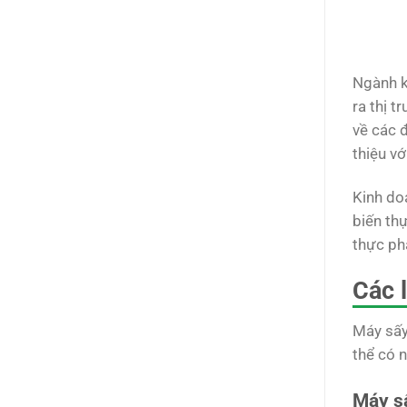
Ngành k
ra thị 
về các đ
thiệu vớ
Kinh do
biến thự
thực ph
Các 
Máy sấy
thể có n
Máy sấ