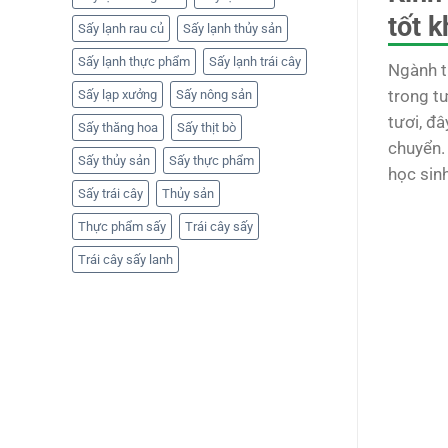
tốt 
Sấy lạnh rau củ
Sấy lạnh thủy sản
Sấy lạnh thực phẩm
Sấy lạnh trái cây
Ngành t
trong t
Sấy lạp xưởng
Sấy nông sản
tươi, đ
Sấy thăng hoa
Sấy thịt bò
chuyển. 
Sấy thủy sản
Sấy thực phẩm
học sinh
Sấy trái cây
Thủy sản
Thực phẩm sấy
Trái cây sấy
Trái cây sấy lanh