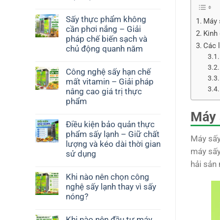
Sấy thực phẩm không
Máy 
cần phơi nắng – Giải
Kinh
pháp chế biến sạch và
Các 
chủ động quanh năm
Công nghệ sấy hạn chế
mất vitamin – Giải pháp
nâng cao giá trị thực
phẩm
Máy 
Điều kiện bảo quản thực
phẩm sấy lạnh – Giữ chất
Máy sấy
lượng và kéo dài thời gian
máy sấy 
sử dụng
hải sản
Khi nào nên chọn công
nghệ sấy lạnh thay vì sấy
nóng?
Khi nào nên đầu tư máy