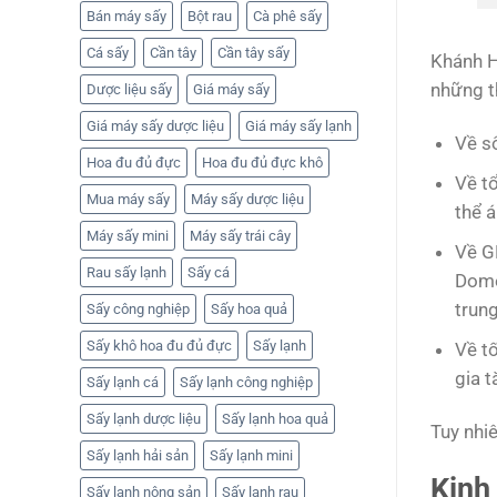
Bán máy sấy
Bột rau
Cà phê sấy
Cá sấy
Cần tây
Cần tây sấy
Khánh H
những t
Dược liệu sấy
Giá máy sấy
Giá máy sấy dược liệu
Giá máy sấy lạnh
Về s
Hoa đu đủ đực
Hoa đu đủ đực khô
Về t
Mua máy sấy
Máy sấy dược liệu
thể á
Máy sấy mini
Máy sấy trái cây
Về G
Rau sấy lạnh
Sấy cá
Dome
trun
Sấy công nghiệp
Sấy hoa quả
Sấy khô hoa đu đủ đực
Sấy lạnh
Về t
gia 
Sấy lạnh cá
Sấy lạnh công nghiệp
Sấy lạnh dược liệu
Sấy lạnh hoa quả
Tuy nhiê
Sấy lạnh hải sản
Sấy lạnh mini
Kinh
Sấy lạnh nông sản
Sấy lạnh rau