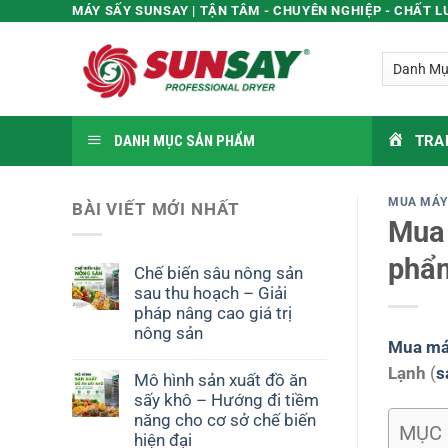
Bỏ
MÁY SẤY SUNSAY | TẬN TÂM - CHUYÊN NGHIỆP - CHẤT 
qua
nội
dung
DANH MỤC SẢN PHẨM
TRA
MUA MÁY
BÀI VIẾT MỚI NHẤT
Mua 
phẩm
Chế biến sâu nông sản
sau thu hoạch – Giải
pháp nâng cao giá trị
nông sản
Mua má
Lạnh
(
s
Mô hình sản xuất đồ ăn
sấy khô – Hướng đi tiềm
năng cho cơ sở chế biến
MỤC 
hiện đại