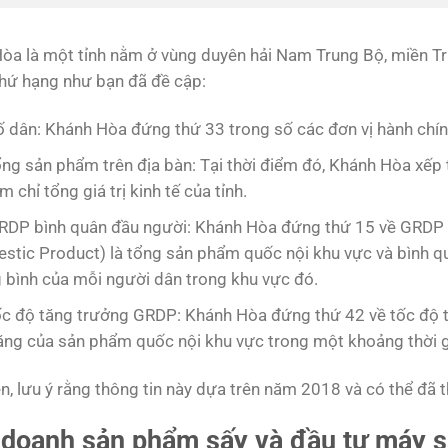
òa là một tỉnh nằm ở vùng duyên hải Nam Trung Bộ, miền 
hứ hạng như bạn đã đề cập:
ố dân: Khánh Hòa đứng thứ 33 trong số các đơn vị hành chính
ổng sản phẩm trên địa bàn: Tại thời điểm đó, Khánh Hòa xếp 
m chỉ tổng giá trị kinh tế của tỉnh.
RDP bình quân đầu người: Khánh Hòa đứng thứ 15 về GRDP 
stic Product) là tổng sản phẩm quốc nội khu vực và bình qu
g bình của mỗi người dân trong khu vực đó.
ốc độ tăng trưởng GRDP: Khánh Hòa đứng thứ 42 về tốc độ t
tăng của sản phẩm quốc nội khu vực trong một khoảng thời g
n, lưu ý rằng thông tin này dựa trên năm 2018 và có thể đã t
 doanh sản phẩm sấy và đầu tư máy s