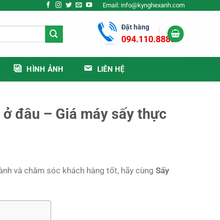
Email: info@kynghexanh.com
Đặt hàng
094.110.8888
HÌNH ẢNH
LIÊN HỆ
 ở đâu – Giá máy sấy thực
hành và chăm sóc khách hàng tốt, hãy cùng
Sấy