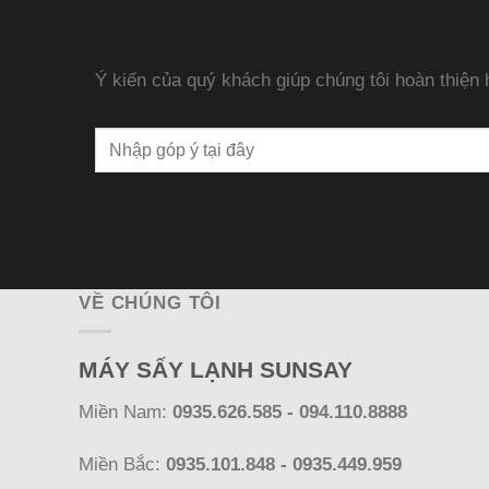
Ý kiến của quý khách giúp chúng tôi hoàn thiện
VỀ CHÚNG TÔI
MÁY SẤY LẠNH SUNSAY
Miền Nam:
0935.626.585 - 094.110.8888
Miền Bắc:
0935.101.848 - 0935.449.959