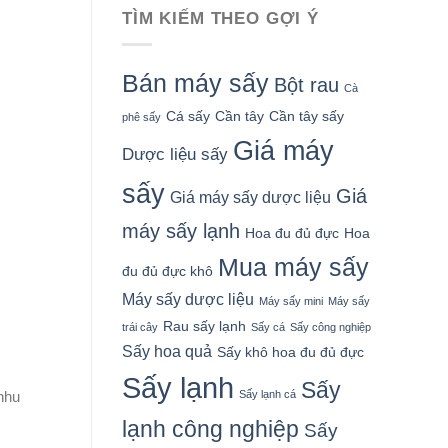
TÌM KIẾM THEO GỢI Ý
Bán máy sấy
Bột rau
Cà
Cá sấy
Cần tây
Cần tây sấy
phê sấy
Giá máy
Dược liệu sấy
sấy
Giá
Giá máy sấy dược liệu
máy sấy lạnh
Hoa đu đủ đực
Hoa
Mua máy sấy
đu đủ đực khô
Máy sấy dược liệu
Máy sấy mini
Máy sấy
Rau sấy lạnh
trái cây
Sấy cá
Sấy công nghiệp
Sấy hoa quả
Sấy khô hoa đu đủ đực
Sấy lạnh
Sấy
Sấy lạnh cá
nhu
lạnh công nghiệp
Sấy