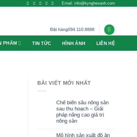
Email: info@kynghexanh.com
Đặt hàng
094.110.8888
N PHẨM
TIN TỨC
HÌNH ẢNH
LIÊN HỆ
BÀI VIẾT MỚI NHẤT
Chế biến sâu nông sản
sau thu hoạch – Giải
pháp nâng cao giá trị
nông sản
Mô hình sản xuất đồ ăn