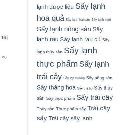
Sấy lạnh
lạnh dược liệu
hoa quả
Sấy lạnh hải sản
Sấy lạnh mini
Sấy lạnh nông sản
Sấy
 thị
lạnh rau
Sấy lạnh rau củ
Sấy
Sấy lạnh
lạnh thủy sản
c vụ
thực phẩm
Sấy lạnh
trái cây
Sấy nông sản
Sấy lạp xưởng
Sấy thăng hoa
Sấy thủy
Sấy thịt bò
Sấy trái cây
sản
Sấy thực phẩm
Trái cây
Thủy sản
Thực phẩm sấy
sấy
Trái cây sấy lanh