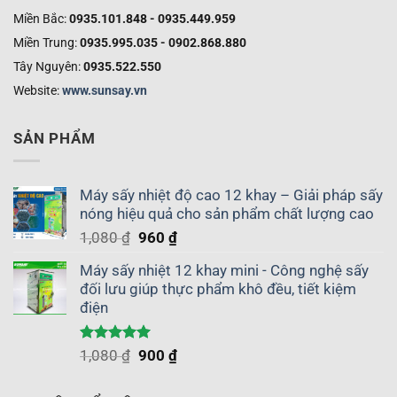
Miền Bắc:
0935.101.848 - 0935.449.959
Miền Trung:
0935.995.035 - 0902.868.880
Tây Nguyên:
0935.522.550
Website:
www.sunsay.vn
SẢN PHẨM
Máy sấy nhiệt độ cao 12 khay – Giải pháp sấy
nóng hiệu quả cho sản phẩm chất lượng cao
Giá
Giá
1,080
₫
960
₫
gốc
hiện
Máy sấy nhiệt 12 khay mini - Công nghệ sấy
là:
tại
đối lưu giúp thực phẩm khô đều, tiết kiệm
1,080 ₫.
là:
điện
960 ₫.
Được xếp
Giá
Giá
1,080
₫
900
₫
hạng
5.00
gốc
hiện
5 sao
là:
tại