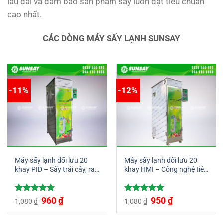
lâu dài và đảm bảo sản phẩm sấy luôn đạt tiêu chuẩn
cao nhất.
CÁC DÒNG MÁY SẤY LẠNH SUNSAY
-11%
-12%
Máy sấy lạnh đối lưu 20
Máy sấy lạnh đối lưu 20
khay PID – Sấy trái cây, rau
khay HMI – Công nghệ tiên
củ, thủy hải sản đa dạng
tiến cho quy trình sấy khô
tối ưu
Được xếp
Giá
960
₫
Giá
Được xếp
Giá
950
₫
Giá
1,080
₫
1,080
₫
gốc
hiện
gốc
hiện
hạng
5.00
hạng
5.00
là:
tại
là:
tại
5 sao
5 sao
1,080 ₫.
là:
1,080 ₫.
là: