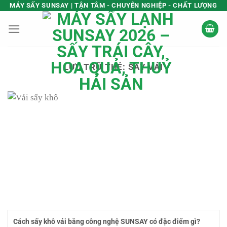
Bỏ
MÁY SẤY SUNSAY | TẬN TÂM - CHUYÊN NGHIỆP - CHẤT LƯỢNG
qua
nội
dung
LƯU TRỮ THẺ:
SẤY VẢI
Cách sấy khô vải bằng công nghệ SUNSAY có đặc điểm gì?