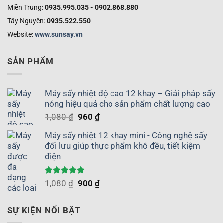
Miền Trung:
0935.995.035 - 0902.868.880
Tây Nguyên:
0935.522.550
Website:
www.sunsay.vn
SẢN PHẨM
Máy sấy nhiệt độ cao 12 khay – Giải pháp sấy
nóng hiệu quả cho sản phẩm chất lượng cao
Giá
Giá
1,080
₫
960
₫
gốc
hiện
Máy sấy nhiệt 12 khay mini - Công nghệ sấy
là:
tại
đối lưu giúp thực phẩm khô đều, tiết kiệm
1,080 ₫.
là:
điện
960 ₫.
Được xếp
Giá
Giá
1,080
₫
900
₫
hạng
5.00
gốc
hiện
5 sao
là:
tại
SỰ KIỆN NỔI BẬT
1,080 ₫.
là: