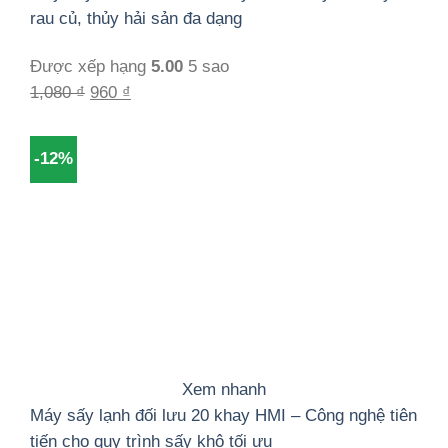
rau củ, thủy hải sản đa dạng
Được xếp hạng
5.00
5 sao
Giá
Giá
1,080
₫
960
₫
gốc
hiện
là:
tại
-12%
1,080 ₫.
là:
960 ₫.
Xem nhanh
Máy sấy lạnh đối lưu 20 khay HMI – Công nghệ tiên
tiến cho quy trình sấy khô tối ưu