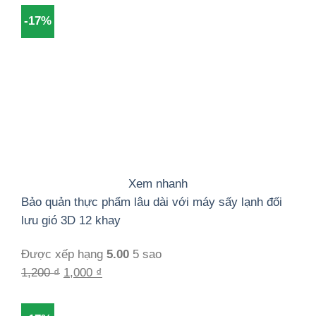
là:
tại
-17%
1,200 ₫.
là:
1,000 ₫.
Xem nhanh
Bảo quản thực phẩm lâu dài với máy sấy lạnh đối
lưu gió 3D 12 khay
Được xếp hạng
5.00
5 sao
Giá
Giá
1,200
₫
1,000
₫
gốc
hiện
là:
tại