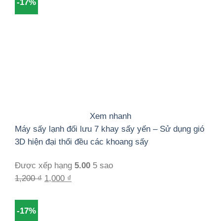
-17%
1,200 ₫.
là:
1,000 ₫.
Xem nhanh
Máy sấy lạnh đối lưu 7 khay sấy yến – Sử dụng gió
3D hiện đại thổi đều các khoang sấy
Được xếp hạng
5.00
5 sao
Giá
Giá
1,200
₫
1,000
₫
gốc
hiện
là:
tại
-17%
1,200 ₫.
là: