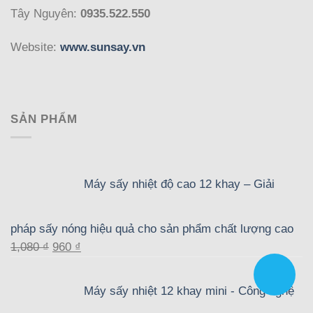
Tây Nguyên:
0935.522.550
Website:
www.sunsay.vn
SẢN PHẨM
Máy sấy nhiệt độ cao 12 khay – Giải
pháp sấy nóng hiệu quả cho sản phẩm chất lượng cao
Giá
Giá
1,080
₫
960
₫
gốc
hiện
là:
tại
Máy sấy nhiệt 12 khay mini - Công nghệ
1,080 ₫.
là: