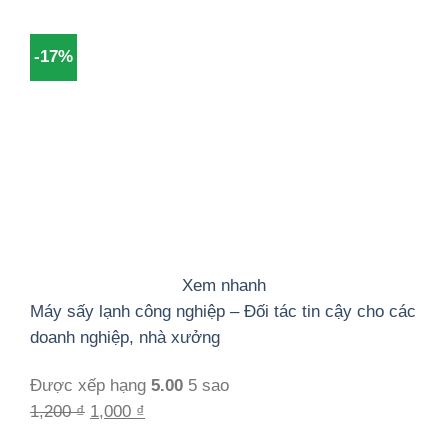
gốc
hiện
là:
tại
-17%
1,200 ₫.
là:
1,000 ₫.
Xem nhanh
Máy sấy lạnh công nghiệp – Đối tác tin cậy cho các
doanh nghiệp, nhà xưởng
Được xếp hạng
5.00
5 sao
Giá
Giá
1,200
₫
1,000
₫
gốc
hiện