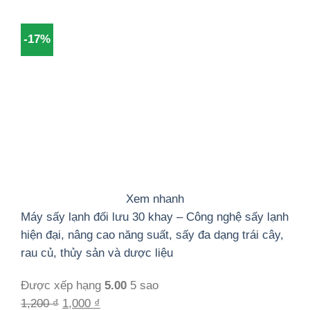
gốc
hiện
là:
tại
-17%
1,200 ₫.
là:
1,000 ₫.
Xem nhanh
Máy sấy lạnh đối lưu 30 khay – Công nghệ sấy lạnh
hiện đại, nâng cao năng suất, sấy đa dạng trái cây,
rau củ, thủy sản và dược liệu
Được xếp hạng
5.00
5 sao
Giá
Giá
1,200
₫
1,000
₫