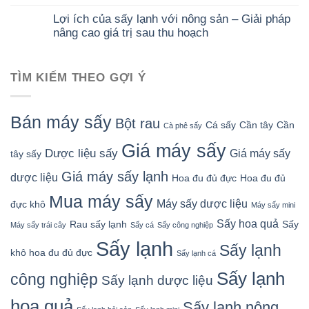
Lợi ích của sấy lạnh với nông sản – Giải pháp
nâng cao giá trị sau thu hoạch
TÌM KIẾM THEO GỢI Ý
Bán máy sấy
Bột rau
Cá sấy
Cần tây
Cần
Cà phê sấy
Giá máy sấy
Dược liệu sấy
Giá máy sấy
tây sấy
Giá máy sấy lạnh
dược liệu
Hoa đu đủ đực
Hoa đu đủ
Mua máy sấy
Máy sấy dược liệu
đực khô
Máy sấy mini
Sấy hoa quả
Rau sấy lạnh
Sấy
Máy sấy trái cây
Sấy cá
Sấy công nghiệp
Sấy lạnh
Sấy lạnh
khô hoa đu đủ đực
Sấy lạnh cá
Sấy lạnh
công nghiệp
Sấy lạnh dược liệu
hoa quả
Sấy lạnh nông