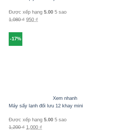
Được xếp hạng
5.00
5 sao
Giá
Giá
1,080
₫
950
₫
gốc
hiện
là:
tại
-17%
1,080 ₫.
là:
950 ₫.
Xem nhanh
Máy sấy lạnh đối lưu 12 khay mini
Được xếp hạng
5.00
5 sao
Giá
Giá
1,200
₫
1,000
₫