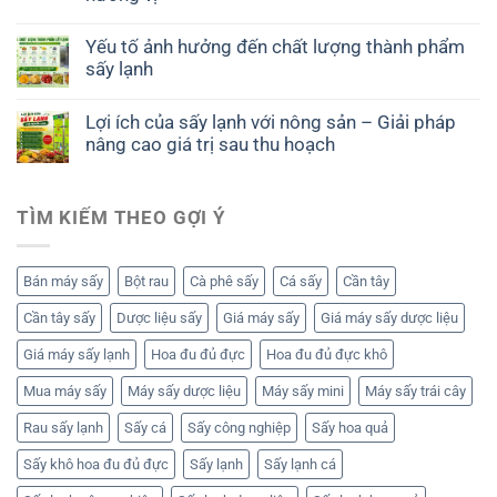
Yếu tố ảnh hưởng đến chất lượng thành phẩm
sấy lạnh
Lợi ích của sấy lạnh với nông sản – Giải pháp
nâng cao giá trị sau thu hoạch
TÌM KIẾM THEO GỢI Ý
Bán máy sấy
Bột rau
Cà phê sấy
Cá sấy
Cần tây
Cần tây sấy
Dược liệu sấy
Giá máy sấy
Giá máy sấy dược liệu
Giá máy sấy lạnh
Hoa đu đủ đực
Hoa đu đủ đực khô
Mua máy sấy
Máy sấy dược liệu
Máy sấy mini
Máy sấy trái cây
Rau sấy lạnh
Sấy cá
Sấy công nghiệp
Sấy hoa quả
Sấy khô hoa đu đủ đực
Sấy lạnh
Sấy lạnh cá