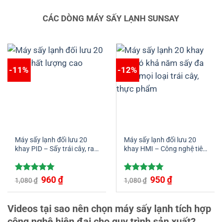
CÁC DÒNG MÁY SẤY LẠNH SUNSAY
-11%
-12%
Máy sấy lạnh đối lưu 20
Máy sấy lạnh đối lưu 20
khay PID – Sấy trái cây, rau
khay HMI – Công nghệ tiên
củ, thủy hải sản đa dạng
tiến cho quy trình sấy khô
tối ưu
Được xếp
Giá
960
₫
Giá
Được xếp
Giá
950
₫
Giá
1,080
₫
1,080
₫
gốc
hiện
gốc
hiện
hạng
5.00
hạng
5.00
là:
tại
là:
tại
5 sao
5 sao
1,080 ₫.
là:
1,080 ₫.
là:
960 ₫.
950 ₫.
Videos tại sao nên chọn máy sấy lạnh tích hợp
công nghệ hiện đại cho quy trình sản xuất?