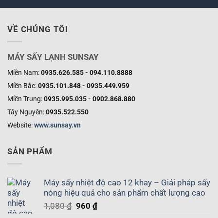
VỀ CHÚNG TÔI
MÁY SẤY LẠNH SUNSAY
Miền Nam:
0935.626.585 - 094.110.8888
Miền Bắc:
0935.101.848 - 0935.449.959
Miền Trung:
0935.995.035 - 0902.868.880
Tây Nguyên:
0935.522.550
Website:
www.sunsay.vn
SẢN PHẨM
Máy sấy nhiệt độ cao 12 khay – Giải pháp sấy
nóng hiệu quả cho sản phẩm chất lượng cao
Giá
Giá
1,080
₫
960
₫
gốc
hiện