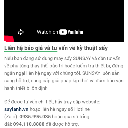
Liên hệ báo giá và tư vấn về kỹ thuật sấy
Nếu bạn đang sử dụng máy sấy SUNSAY và cần tư vấn
về phụ tùng thay thế, bảo trì hoặc kiểm tra thiết bị, đừng
ngần ngại liên hệ ngay với chúng tôi. SUNSAY luôn sẵn
sàng hỗ trợ, cung cấp giải pháp kịp thời và đảm bảo vận
hành thiết bị ổn định.
Để được tư vấn chi tiết, hãy truy cập website:
saylanh.vn
hoặc liên hệ ngay số Hotline
(Zalo):
0935.995.035
hoặc qua số tổng
đài:
094.110.8888
để được hỗ trợ.