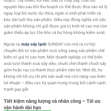
hoạch. Tuy nhiên, với việc đầu tư máy sấy, toàn bộ
nguyên liệu sau khi thu hoạch có thể được đưa vào xử lý
ngay, loại bỏ nước dư thừa, ngăn vi sinh phát triển và
kéo dài tuổi thọ sản phẩm. Điều này đồng nghĩa với việc
sản phẩm không chỉ giữ được giá trị kinh tế cao mà còn
giảm thiểu áp lực tồn kho và hư hỏng không kiểm soát.
Ngoài ra,
máy sấy lạnh
SUNSAY còn mở ra cơ hội
chuyển đổi từ sản phẩm tươi sống sang sản phẩm chế
biến có giá trị cao hơn. Một doanh nghiệp có thể biến
xoài tươi thành xoài sấy dẻo, chuối chín thành chuối sấy
giòn hoặc rau củ thành thực phẩm tiện lợi. Nhờ đó, họ
không chỉ tối ưu chi phí sản xuất mà còn nâng cao biên
lợi nhuận – điều cực kỳ quan trọng trong bối cảnh cạnh
tranh gay gắt.
Tiết kiệm năng lượng và nhân công – Tối ưu
vận hành dài hạn