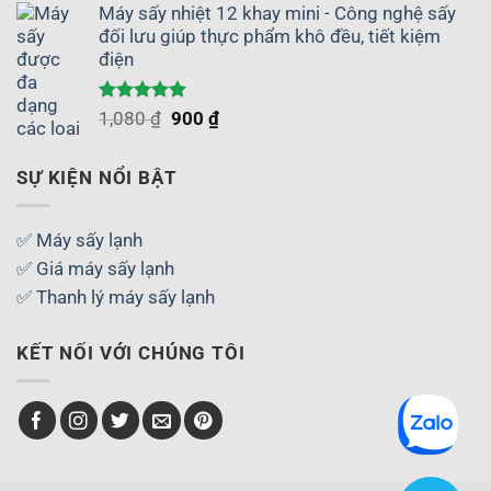
Máy sấy nhiệt 12 khay mini - Công nghệ sấy
là:
tại
đối lưu giúp thực phẩm khô đều, tiết kiệm
1,080 ₫.
là:
điện
960 ₫.
Được xếp
Giá
Giá
1,080
₫
900
₫
hạng
5.00
gốc
hiện
5 sao
là:
tại
SỰ KIỆN NỔI BẬT
1,080 ₫.
là:
900 ₫.
✅ Máy sấy lạnh
✅ Giá máy sấy lạnh
✅ Thanh lý máy sấy lạnh
KẾT NỐI VỚI CHÚNG TÔI