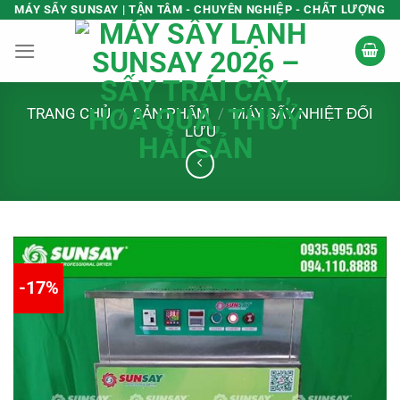
Bỏ
MÁY SẤY SUNSAY | TẬN TÂM - CHUYÊN NGHIỆP - CHẤT LƯỢNG
qua
nội
dung
TRANG CHỦ
/
SẢN PHẨM
/
MÁY SẤY NHIỆT ĐỐI
LƯU
-17%