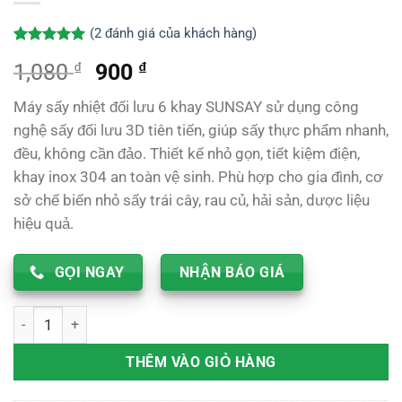
(
2
đánh giá của khách hàng)
5.00
2
trên 5
₫
Giá
₫
Giá
1,080
900
dựa trên
đánh giá
gốc
hiện
Máy sấy nhiệt đối lưu 6 khay SUNSAY sử dụng công
là:
tại
nghệ sấy đối lưu 3D tiên tiến, giúp sấy thực phẩm nhanh,
1,080 ₫.
là:
đều, không cần đảo. Thiết kế nhỏ gọn, tiết kiệm điện,
900 ₫.
khay inox 304 an toàn vệ sinh. Phù hợp cho gia đình, cơ
sở chế biến nhỏ sấy trái cây, rau củ, hải sản, dược liệu
hiệu quả.
GỌI NGAY
NHẬN BÁO GIÁ
Máy sấy nhiệt đối lưu 6 khay - Máy sấy mini phù hợp với các h
THÊM VÀO GIỎ HÀNG