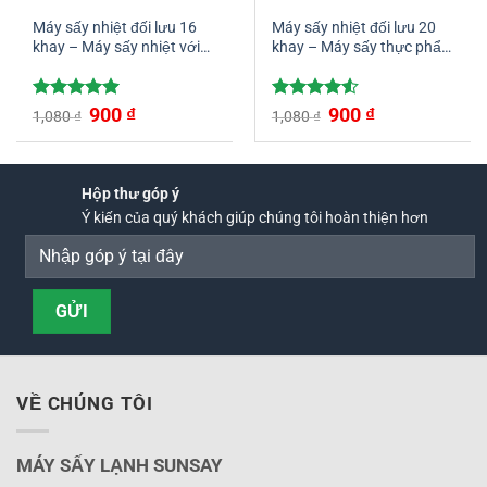
Máy sấy nhiệt đối lưu 16
Máy sấy nhiệt đối lưu 20
khay – Máy sấy nhiệt với
khay – Máy sấy thực phẩm
công nghệ hiện đại
hoa quả chất lượng bậc
nhất hiện nay
Được xếp
Giá
900
₫
Giá
Được xếp
Giá
900
₫
Giá
1,080
₫
1,080
₫
gốc
hiện
gốc
hiện
hạng
5.00
hạng
4.50
là:
tại
là:
tại
5 sao
5 sao
1,080 ₫.
là:
1,080 ₫.
là:
900 ₫.
900 ₫.
Hộp thư góp ý
Ý kiến của quý khách giúp chúng tôi hoàn thiện hơn
VỀ CHÚNG TÔI
MÁY SẤY LẠNH SUNSAY