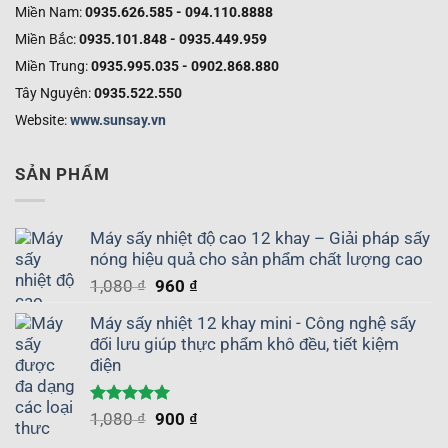
Miền Nam:
0935.626.585 - 094.110.8888
Miền Bắc:
0935.101.848 - 0935.449.959
Miền Trung:
0935.995.035 - 0902.868.880
Tây Nguyên:
0935.522.550
Website:
www.sunsay.vn
SẢN PHẨM
Máy sấy nhiệt độ cao 12 khay – Giải pháp sấy
nóng hiệu quả cho sản phẩm chất lượng cao
Giá
Giá
1,080
₫
960
₫
gốc
hiện
Máy sấy nhiệt 12 khay mini - Công nghệ sấy
là:
tại
đối lưu giúp thực phẩm khô đều, tiết kiệm
1,080 ₫.
là:
điện
960 ₫.
Được xếp
Giá
Giá
1,080
₫
900
₫
hạng
5.00
gốc
hiện