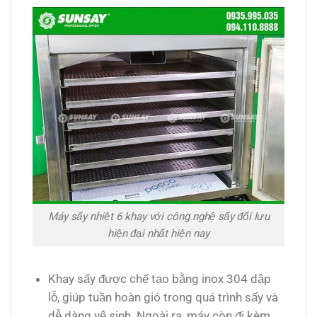
Máy sấy nhiệt 6 khay với công nghệ sấy đối lưu
hiện đại nhất hiện nay
Khay sấy được chế tạo bằng inox 304 dập
lỗ, giúp tuần hoàn gió trong quá trình sấy và
dễ dàng vệ sinh. Ngoài ra, máy còn đi kèm