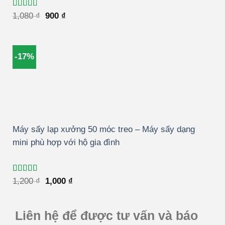
Được xếp
Giá
Giá
1,080
₫
900
₫
hạng
5.00
5
gốc
hiện
sao
là:
tại
1,080 ₫.
là:
900 ₫.
-17%
Máy sấy lạp xưởng 50 móc treo – Máy sấy dạng
mini phù hợp với hộ gia đình
Được xếp
Giá
Giá
1,200
₫
1,000
₫
hạng
4.50
gốc
hiện
5 sao
là:
tại
1,200 ₫.
là:
1,000 ₫.
Liên hệ để được tư vấn và báo