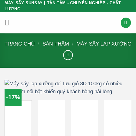
Bỏ
MÁY SẤY SUNSAY | TẬN TÂM - CHUYÊN NGHIỆP - CHẤT
LƯỢNG
qua
nội
dung
TRANG CHỦ
/
SẢN PHẨM
/
MÁY SẤY LẠP XƯỞNG
-17%