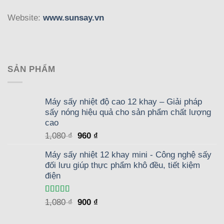
Website:
www.sunsay.vn
SẢN PHẨM
Máy sấy nhiệt độ cao 12 khay – Giải pháp
sấy nóng hiệu quả cho sản phẩm chất lượng
cao
Giá
Giá
1,080
₫
960
₫
gốc
hiện
Máy sấy nhiệt 12 khay mini - Công nghệ sấy
là:
tại
đối lưu giúp thực phẩm khô đều, tiết kiệm
1,080 ₫.
là:
điện
960 ₫.
Được xếp
Giá
Giá
1,080
₫
900
₫
hạng
5.00
5
gốc
hiện
sao
là:
tại