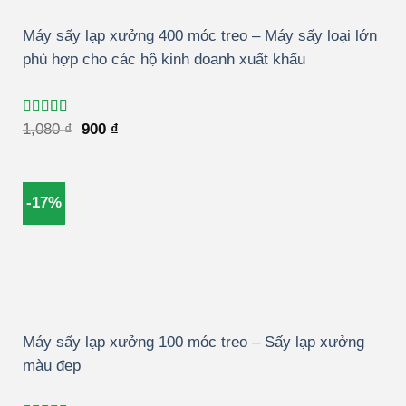
Máy sấy lạp xưởng 400 móc treo – Máy sấy loại lớn
phù hợp cho các hộ kinh doanh xuất khẩu
Được xếp
Giá
Giá
1,080
₫
900
₫
hạng
5.00
5
gốc
hiện
sao
là:
tại
1,080 ₫.
là:
900 ₫.
-17%
Máy sấy lạp xưởng 100 móc treo – Sấy lạp xưởng
màu đẹp