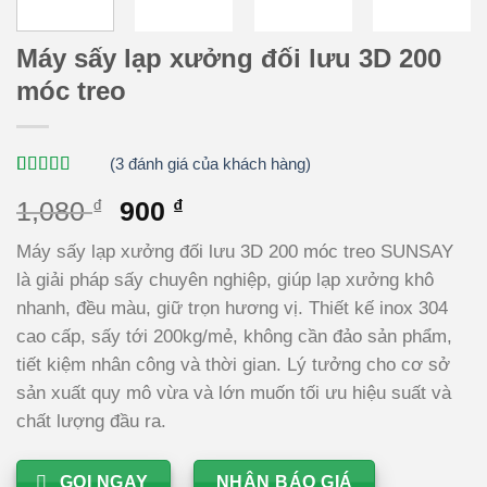
Máy sấy lạp xưởng đối lưu 3D 200
móc treo
(
3
đánh giá của khách hàng)
5.00
3
trên 5
Giá
Giá
1,080
₫
900
₫
dựa trên
đánh giá
gốc
hiện
Máy sấy lạp xưởng đối lưu 3D 200 móc treo SUNSAY
là:
tại
là giải pháp sấy chuyên nghiệp, giúp lạp xưởng khô
1,080 ₫.
là:
nhanh, đều màu, giữ trọn hương vị. Thiết kế inox 304
900 ₫.
cao cấp, sấy tới 200kg/mẻ, không cần đảo sản phẩm,
tiết kiệm nhân công và thời gian. Lý tưởng cho cơ sở
sản xuất quy mô vừa và lớn muốn tối ưu hiệu suất và
chất lượng đầu ra.
GỌI NGAY
NHẬN BÁO GIÁ