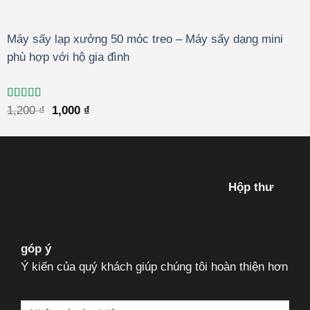
Máy sấy lạp xưởng 50 móc treo – Máy sấy dạng mini
phù hợp với hộ gia đình
Được xếp
Giá
Giá
1,200
₫
1,000
₫
hạng
4.50
gốc
hiện
5 sao
là:
tại
1,200 ₫.
là:
1,000 ₫.
Hộp thư
góp ý
Ý kiến của quý khách giúp chúng tôi hoàn thiện hơn