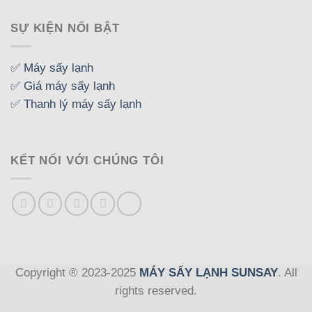
1,080 ₫.
là:
SỰ KIỆN NỔI BẬT
900 ₫.
✅ Máy sấy lạnh
✅ Giá máy sấy lạnh
✅ Thanh lý máy sấy lạnh
KẾT NỐI VỚI CHÚNG TÔI
Copyright ® 2023-2025
MÁY SẤY LẠNH SUNSAY
. All
rights reserved.