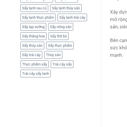
Sấy lạnh rau củ
Sấy lạnh thủy sản
Xây dựn
Sấy lạnh thực phẩm
Sấy lạnh trái cây
mở rộng
sản, siê
Sấy lạp xưởng
Sấy nông sản
Sấy thăng hoa
Sấy thịt bò
Bên cạnh
Sấy thủy sản
Sấy thực phẩm
sức khỏ
mạnh.
Sấy trái cây
Thủy sản
Thực phẩm sấy
Trái cây sấy
Trái cây sấy lanh