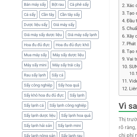
Bán máy sấy
Bột rau
Cà phê sấy
Xác 
Tạo 
Cá sấy
Cần tây
Cần tây sấy
Đầu 
Dược liệu sấy
Giá máy sấy
Chuẩ
Giá máy sấy dược liệu
Giá máy sấy lạnh
Xây 
Phát
Hoa đu đủ đực
Hoa đu đủ đực khô
Tạo 
Mua máy sấy
Máy sấy dược liệu
Vai 
Máy sấy mini
Máy sấy trái cây
SUN
Rau sấy lạnh
Sấy cá
Vid
Sấy công nghiệp
Sấy hoa quả
Liê
Sấy khô hoa đu đủ đực
Sấy lạnh
Vì s
Sấy lạnh cá
Sấy lạnh công nghiệp
Sấy lạnh dược liệu
Sấy lạnh hoa quả
Thị trư
Sấy lạnh hải sản
Sấy lạnh mini
rõ ràng,
chi phí 
Sấy lạnh nông sản
Sấy lạnh rau