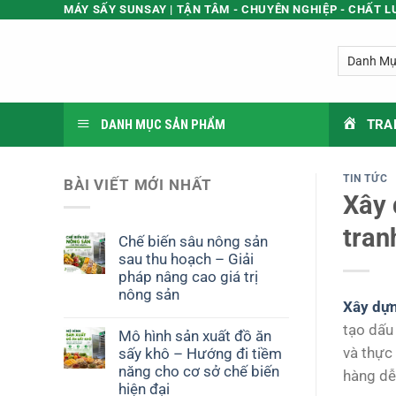
Bỏ
MÁY SẤY SUNSAY | TẬN TÂM - CHUYÊN NGHIỆP - CHẤT 
qua
nội
dung
DANH MỤC SẢN PHẨM
TRA
TIN TỨC
BÀI VIẾT MỚI NHẤT
Xây 
tran
Chế biến sâu nông sản
sau thu hoạch – Giải
pháp nâng cao giá trị
nông sản
Xây dựn
tạo dấu 
Mô hình sản xuất đồ ăn
và thực
sấy khô – Hướng đi tiềm
năng cho cơ sở chế biến
hàng dễ 
hiện đại