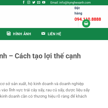
Email: info@kynghexanh.com
Đặt
hàng
094.110.8888
HÌNH ẢNH
LIÊN HỆ
h – Cách tạo lợi thế cạnh
cơ sở sản xuất, hộ kinh doanh và doanh nghiệp
vào lĩnh vực trái cây sấy, rau củ sấy, dược liệu sấy
 kinh doanh cần có thương hiệu rõ ràng để khách