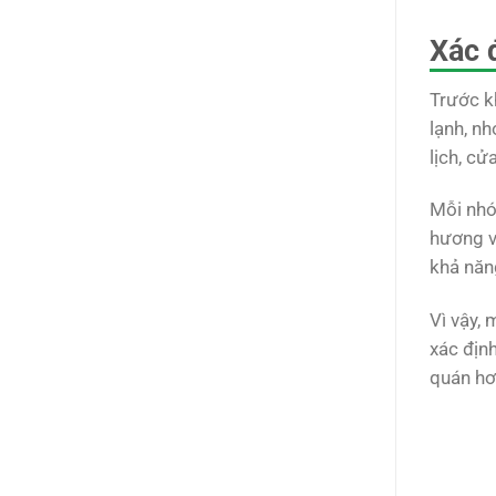
Xác 
Trước k
lạnh, n
lịch, c
Mỗi nhó
hương vị
khả năn
Vì vậy,
xác địn
quán hơ